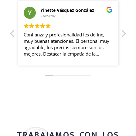
Yinette Vásquez González
23/05/2023
Confianza y profesionalidad les define,
Las ch
muy buenas atenciones. El personal muy
sob
agradable, los precios siempre son los
eq
mejores. Destacar la empatía de la
con
propietaria en momentos de tener que
tra
gestionar cualquier cosa de urgencias. Sin
vi 
duda mi agencia de confianza.
sus
con
co
mar
ser
sie
for
exh
esa
car
TRABAJAMOS CON LOS