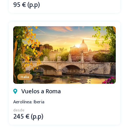
95 € (p.p)
Italia
Vuelos a Roma
Aerolínea: Iberia
desde
245 € (p.p)