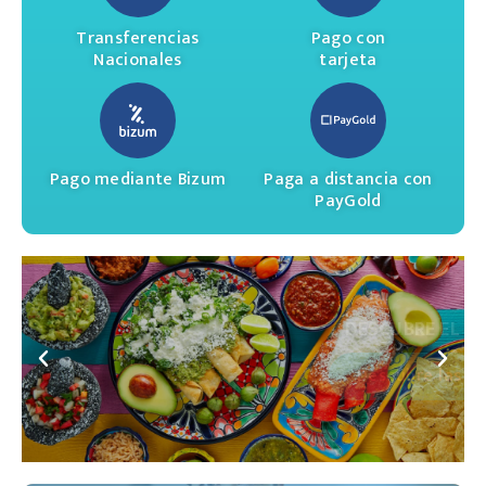
Transferencias
Pago con
Nacionales
tarjeta
Pago mediante Bizum
Paga a distancia con
PayGold
DESCUBRE EL PARAÍSO
Descubre las ofertas