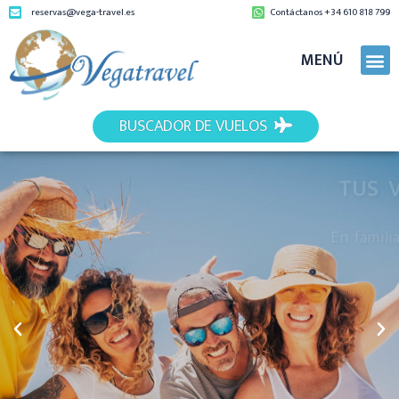
reservas@vega-travel.es
Contáctanos +34 610 818 799
MENÚ
BUSCADOR DE VUELOS
TUS VACACIONES SOÑADAS, AL
MEJOR PRECIO
En familia, con amigos, en pareja... ¡Disfruta con
quién tú quieras!
Descubre las ofertas